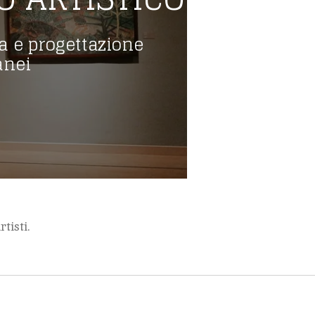
a e progettazione
anei
tisti.