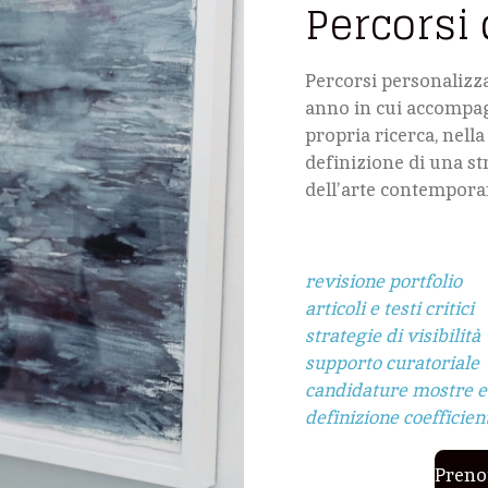
Percorsi
Percorsi personalizza
anno in cui accompagn
propria ricerca, nella
definizione di una st
dell’arte contempora
revisione portfolio
articoli e testi critici
strategie di visibilità
supporto curatoriale
candidature mostre e
definizione coefficient
Preno