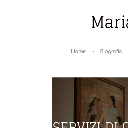
Vai
Mari
al
contenuto
principale
Home
Biografia
SERVIZI DI