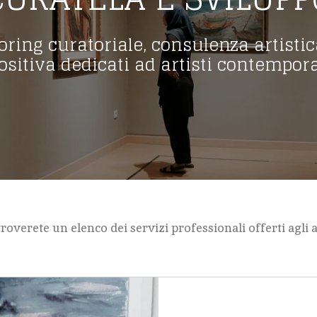
oring curatoriale, consulenza artistic
ositiva dedicati ad artisti contempor
roverete un elenco dei servizi professionali offerti agli ar